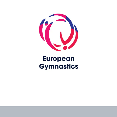
Skip slider
www.europeangymnastics.com