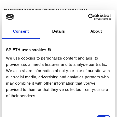
Insgesamt bedeuten Olympische Spiele unter
Coronabedingungen für SPIETH einen größeren Planungs-
und Koordinationsaufwand bei weniger Zeit vor Ort.
Grundsätzlich ist viel Flexibilität, Kreativität,
Consent
Details
About
Problemlösekompetenz und Frustrationstoleranz beim
Planungsteam gefragt. Hier kommt SPIETH die langjährige
Erfahrung in der Umsetzung von internationalen
SPIETH uses cookies 🍪
Großevents zu Gute!
We use cookies to personalize content and ads, to
provide social media features and to analyse our traffic.
We also share information about your use of our site with
our social media, advertising and analytics partners who
may combine it with other information that you’ve
provided to them or that they’ve collected from your use
of their services.
Consent