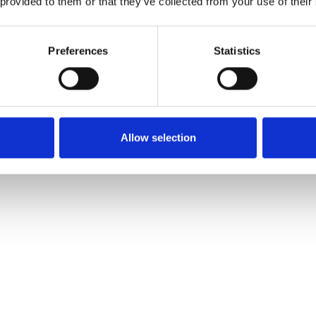
 provided to them or that they’ve collected from your use of their
aussetzt.
en zur Mitgestaltung und
Preferences
Statistics
bung an:
com
)
Allow selection