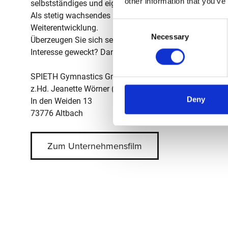
other information that you’ve
selbstständiges und eigenverantwortliches Handeln vor
Als stetig wachsendes Unternehmen bieten sich Chanc
Consent
Weiterentwicklung.
Necessary
Selection
Überzeugen Sie sich selbst!
Interesse geweckt? Dann freuen wir uns auf Ihre Bewer
SPIETH Gymnastics GmbH
z.Hd. Jeanette Wörner (
j.woerner@spieth-gymnastics.
Deny
In den Weiden 13
73776 Altbach
Zum Unternehmensfilm