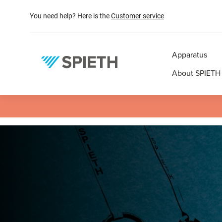
search
Skip to main navigation
You need help? Here is the
Customer service
Apparatus
About SPIETH