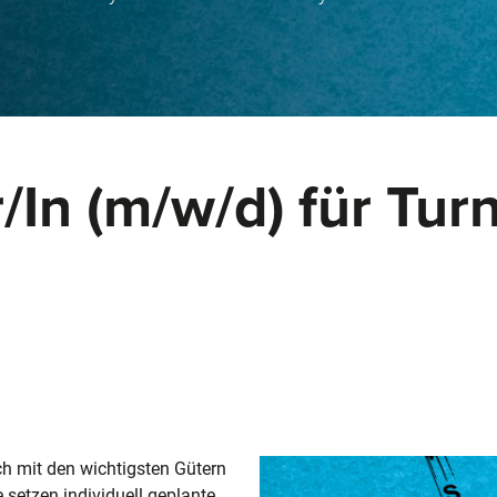
/In (m/w/d) für Tur
ich mit den wichtigsten Gütern
setzen individuell geplante