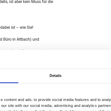
lls, ist aber kein Muss für die
abei ist – wie Sie!
nd Büro in Altbach) und
cht Ihr Ding? Firmenparkplätze
Ihren Aufgaben widmen können
Möglichkeit zur betrieblichen
Details
nastics – Reach Your
e content and ads, to provide social media features and to analy
nufakturartigen
 our site with our social media, advertising and analytics partn
gsreiche Aufgabe, die