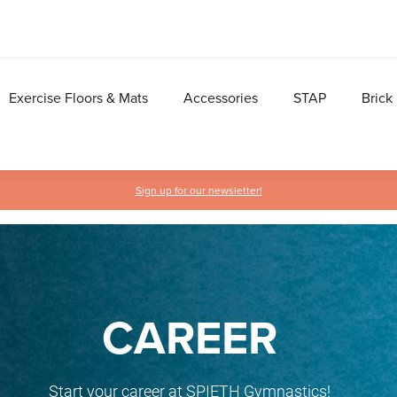
Exercise Floors & Mats
Accessories
STAP
Brick
Sign up for our newsletter!
CAREER
Start your career at SPIETH Gymnastics!