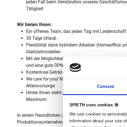
jeden Fall beim Verständnis unseres Geschäftsmode
Tätigkeit
Wir bieten Ihnen:
Ein offenes Team, das jeden Tag mit Leidenschaft d
30 Tage Urlaub
Flexibilität dank hybridem Arbeiten (Homeoffice u
Gleitzeitmodellen
Mit der Möglichkeit zum Jobrad sind Sie mobil. Ni
und eine gute ÖPNV Anbindung gibt es auch.
Kostenlose Getränke – damit Sie sich entspannt 
We care for you! Nach der Probezeit bieten wir die 
Altersvorsorge
Consent
Hinter Ihnen steht eine starke Marke. SPIETH Gym
Maximum.
SPIETH uses cookies 🍪
We use cookies to personaliz
In einem freundlichen und familiären Umfeld eines ma
information about your use of
Produktionsunternehmen erwartet Sie eine abwechslun