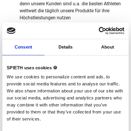
denn unsere Kunden sind u.a. die besten Athleten
weltweit die täglich unsere Produkte für ihre
Höchstleistungen nutzen
Hohes Maß an Eigeninitiative und Spaß an der
Arbeit im Team – als Sportgerätehersteller leben
wir täglich sportlichen Teamgeist!
Sie interessieren sich allgemein für das
Consent
Details
About
Sportgeschehen? – Toll, das hilft auf jeden Fall
beim
Verständnis unseres Geschäftsmodells, ist aber
SPIETH uses cookies 🍪
kein Muss für die Tätigkeit
We use cookies to personalize content and ads, to
provide social media features and to analyse our traffic.
We also share information about your use of our site with
Das haben wir in petto für Sie:
our social media, advertising and analytics partners who
Ein offenes Team, das jeden Tag mit
may combine it with other information that you’ve
Leidenschaft dabei ist – wie Sie!
provided to them or that they’ve collected from your use
Arbeiten in einem internationalen Umfeld mit
of their services.
flachen Hierarchien