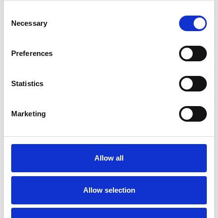
30 Tage Urlaub
Consent
Mit der Möglichkeit zum Jobrad sind Sie mobil.
Necessary
Selection
Nicht ihr Ding? Firmenparkplätze und eine gute
ÖPNV Anbindung gibt es auch.
Kostenlose Getränke – damit Sie sich entspannt
Preferences
Ihren Aufgaben widmen können
We care for you! Nach der Probezeit bieten wir
Statistics
die Möglichkeit zur betrieblichen Altersvorsorge
Hinter Ihnen steht eine starke Marke. SPIETH
Gymnastics – Reach Your Maximum.
Marketing
In einem freundlichen und familiären Umfeld eines
manufakturartigen Produktionsunternehmen erwartet
Allow all
Sie eine abwechslungsreiche Aufgabe, die
selbstständiges und eigenverantwortliches Handeln
Allow selection
voraussetzt.
Als stetig wachsendes Unternehmen bieten sich
Chancen zur Mitgestaltung und Weiterentwicklung.