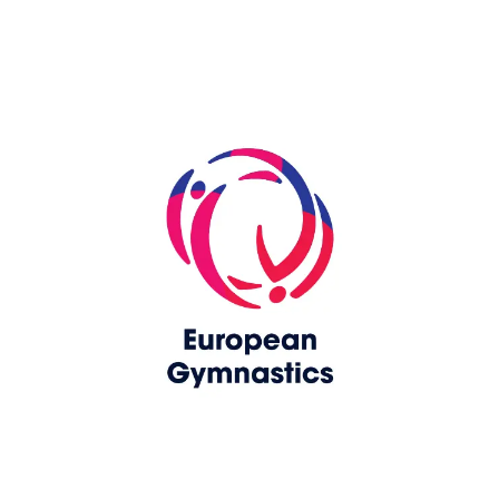
Skip slider
www.europeangymnastics.com