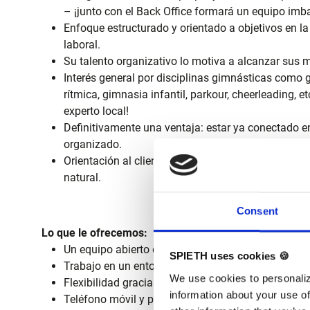
– ¡junto con el Back Office formará un equipo imba
Enfoque estructurado y orientado a objetivos en 
laboral.
Su talento organizativo lo motiva a alcanzar sus 
Interés general por disciplinas gimnásticas como 
rítmica, gimnasia infantil, parkour, cheerleading, et
experto local!
Definitivamente una ventaja: estar ya conectado e
organizado.
Orientación al cliente: la amabilidad, el servicio y
natural.
Consent
Lo que le ofrecemos:
Un equipo abierto que cada día trabaja con pasió
SPIETH uses cookies 🍪
Trabajo en un entorno internacional con jerarquía
We use cookies to personaliz
Flexibilidad gracias al trabajo móvil.
information about your use of
Teléfono móvil y portátil incluidos – para estar s