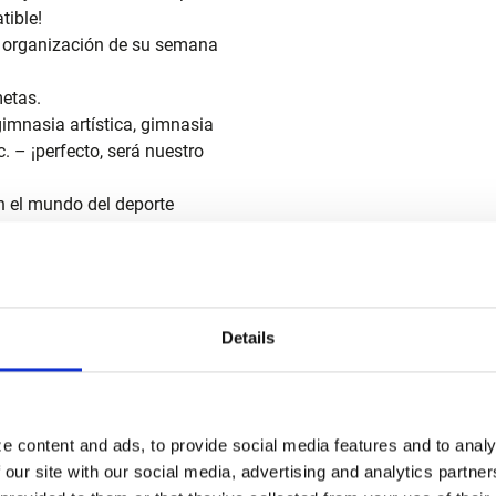
tible!
la organización de su semana
metas.
gimnasia artística, gimnasia
c. – ¡perfecto, será nuestro
n el mundo del deporte
 la calidad son para usted algo
Details
n – ¡como usted!
s planas.
e content and ads, to provide social media features and to analy
 our site with our social media, advertising and analytics partn
iempre disponible para sus