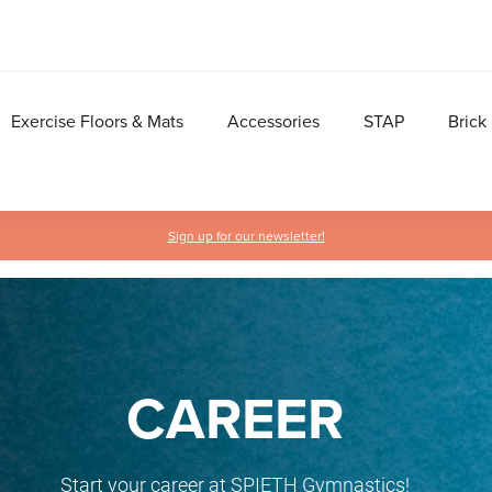
Exercise Floors & Mats
Accessories
STAP
Brick
Sign up for our newsletter!
CAREER
Start your career at SPIETH Gymnastics!