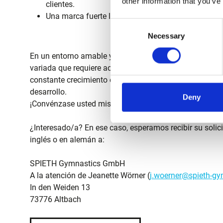
other information that you’ve
clientes.
Una marca fuerte lo respalda: SPIETH Gymnastic
Consent
Necessary
Selection
En un entorno amable y familiar de una empresa manuf
variada que requiere actuar de manera autónoma y r
constante crecimiento en Alemania, ofrecemos oportun
desarrollo.
Deny
¡Convénzase usted mismo!
¿Interesado/a? En ese caso, esperamos recibir su solicit
inglés o en alemán a:
SPIETH Gymnastics GmbH
A la atención de Jeanette Wörner (
j.woerner@spieth-g
In den Weiden 13
73776 Altbach