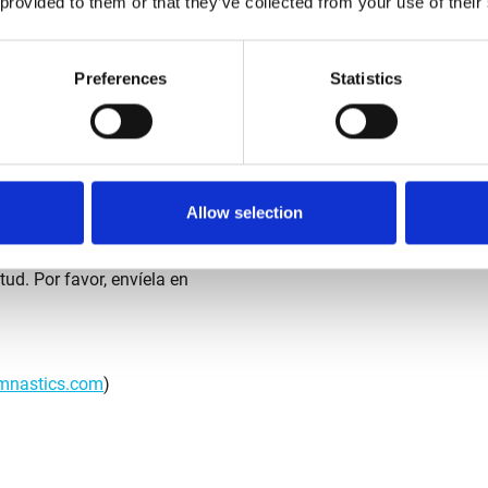
 provided to them or that they’ve collected from your use of their
s – Reach Your Maximum.
Preferences
Statistics
acturera, le espera una tarea
esponsable. Como empresa en
idades de participación y
Allow selection
ud. Por favor, envíela en
ymnastics.com
)