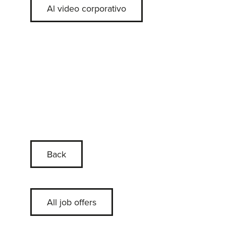
Al video corporativo
Back
All job offers