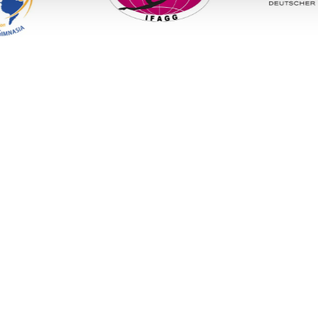
agu.com
www.ifagg.com
www.dtb.de