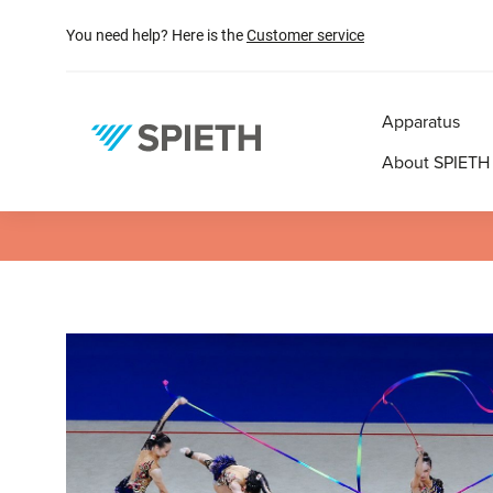
search
Skip to main navigation
You need help? Here is the
Customer service
Apparatus
About SPIETH