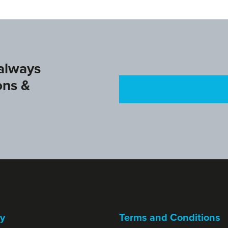
 always
ons &
y
Terms and Conditions